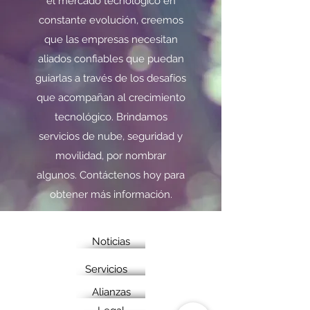
el mercado tecnológico en
constante evolución, creemos
que las empresas necesitan
aliados confiables que puedan
guiarlas a través de los desafíos
que acompañan al crecimiento
tecnológico. Brindamos
servicios de nube, seguridad y
movilidad, por nombrar
algunos. Contáctenos hoy para
obtener más información.
Noticias
Servicios
Alianzas