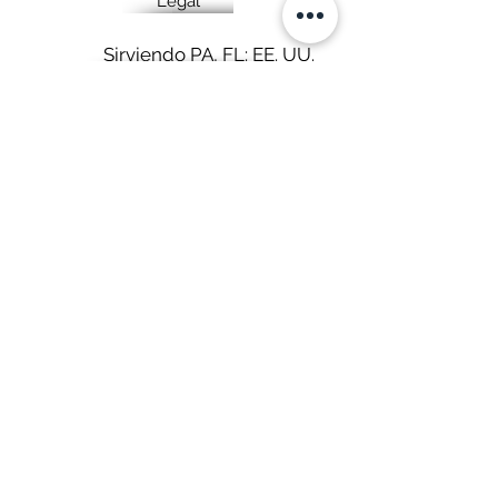
Legal
Sirviendo PA, FL: EE. UU.
Medios de comunicación social
Ver puntos
Mapa del sitio
Artículos
Herramientas y recursos