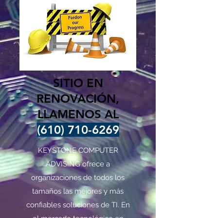
SITIO EN
RENOVACIÓN,
LLAMENOS AL
(610) 710-6269
KEYSTONE COMPUTER
ADVISING ofrece a
organizaciones de todos los
tamaños las mejores y más
confiables soluciones de TI. En