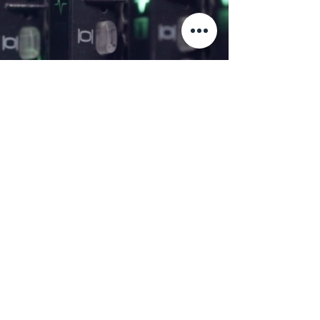
Vamos a trabajar
juntos
No importa qué idea tenga o las
necesidades especiales que pueda
enfrentar, Keystone Computer
Advising es su proveedor de
soluciones integrales para todas sus
necesidades tecnológicas.