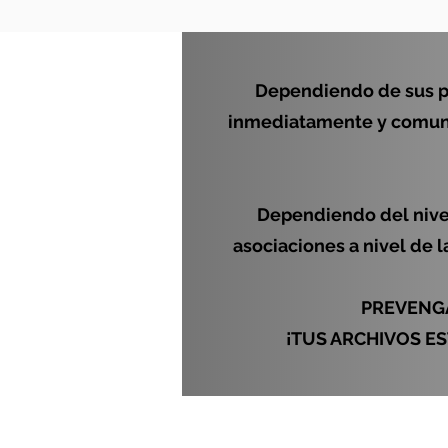
Dependiendo de sus p
inmediatamente y comunic
Dependiendo del nivel
asociaciones a nivel de l
PREVENG
¡TUS ARCHIVOS E