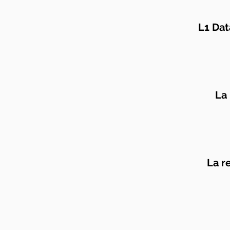
L1 Dat
La
La r