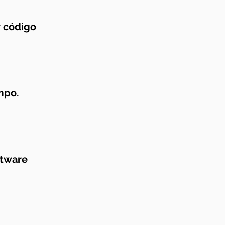
r código
mpo.
ftware