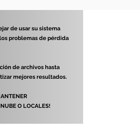
ar de usar su sistema
 los problemas de pérdida
ción de archivos hasta
ntizar mejores resultados.
MANTENER
 NUBE O LOCALES!