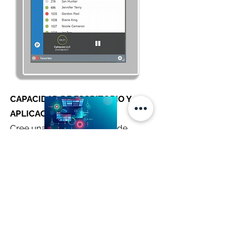
CAPACIDAD DE ESCRITORIO Y
APLICACIONES
Cree una forma más eficaz de
acercarse a sus clientes y dirigirlos
a un mejor equipo de soluciones o
fuerza de ventas.
Llame a una conferencia para
conseguir que algunos expertos
cierren esa venta o atiendan esa