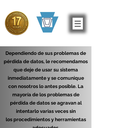
Dependiendo de sus problemas de
pérdida de datos, le recomendamos
que deje de usar su sistema
inmediatamente y se comunique
con nosotros lo antes posible. La
mayoría de los problemas de
pérdida de datos se agravan al
intentarlo varias veces sin
los procedimientos y herramientas
adecuados.