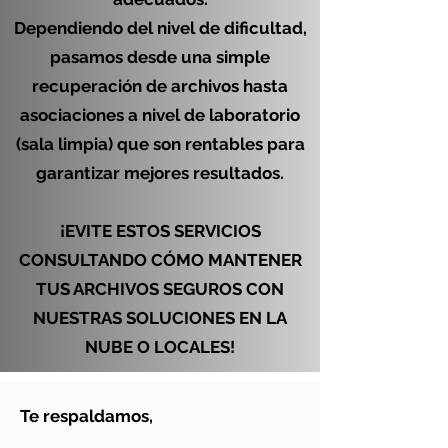
Dependiendo del nivel de dificultad,
pasamos desde una simple
recuperación de archivos hasta
asociaciones a nivel de laboratorio
(sala limpia) que son rentables para
garantizar mejores resultados.
¡EVITE ESTOS SERVICIOS
CONSULTANDO CÓMO MANTENER
TUS ARCHIVOS SEGUROS CON
NUESTRAS SOLUCIONES EN LA
NUBE O LOCALES!
Te respaldamos,