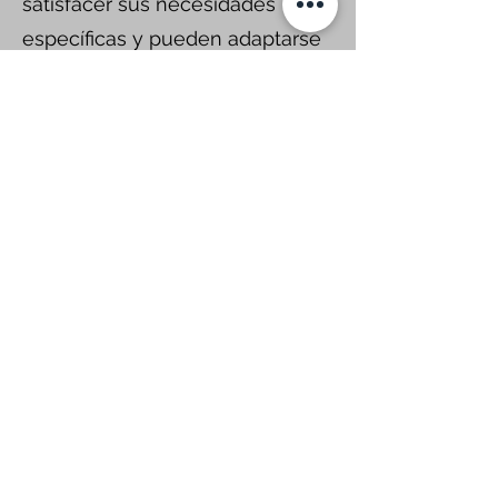
satisfacer sus necesidades
específicas y pueden adaptarse
a los cambios en los requisitos
de su negocio.
Mejor gestión de riesgos:
subcontratar sus servicios de TI
a una empresa externa puede
reducir el riesgo de sufrir
ciberataques y filtraciones de
datos. Las empresas de TI
subcontratadas cuentan con
amplias medidas de seguridad
para proteger los datos de sus
clientes. Le proporcionaremos
software y hardware con